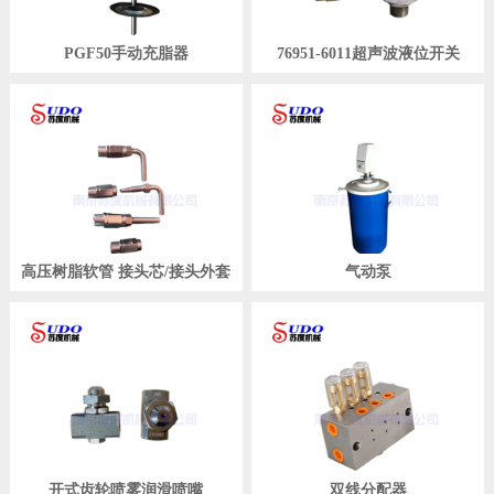
PGF50手动充脂器
76951-6011超声波液位开关
高压树脂软管 接头芯/接头外套
气动泵
开式齿轮喷雾润滑喷嘴
双线分配器